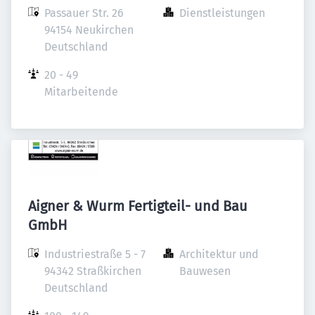
Passauer Str. 26

Dienstleistungen
94154 Neukirchen

Deutschland
20 - 49 
Mitarbeitende
Aigner & Wurm Fertigteil- und Bau
GmbH
Industriestraße 5 - 7

Architektur und 
94342 Straßkirchen

Bauwesen
Deutschland