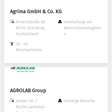
Agrima GmbH & Co. KG
Aitrachstraße 60

Herstellung von 
94315 Straubing

Waren/Konsumgüter
Deutschland
n
20 - 49 
Mitarbeitende
AGROLAB Group
Jenaer Str. 1

Sonstige Branche
84034 Landshut
