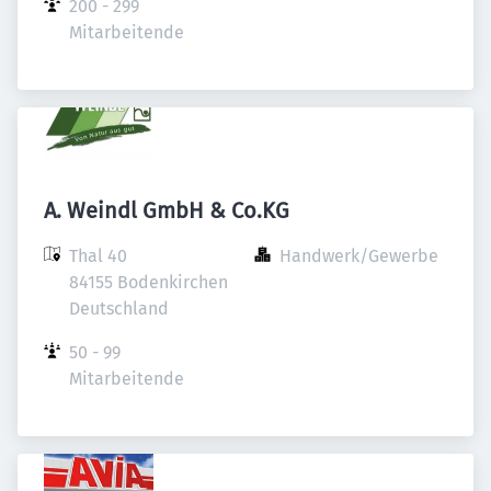
200 - 299 
Mitarbeitende
A. Weindl GmbH & Co.KG
Thal 40

Handwerk/Gewerbe
84155 Bodenkirchen

Deutschland
50 - 99 
Mitarbeitende