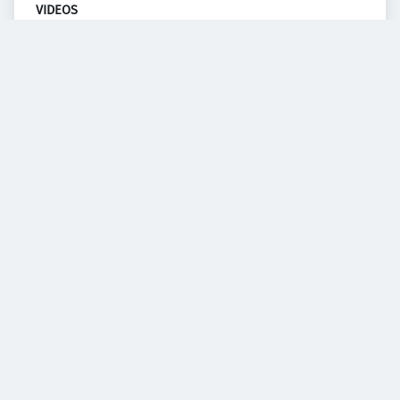
VIDEOS
Diesem Service zustimmen.
YouTube Video
Diesem Service zustimmen.
YouTube Video
Diesem Service zustimmen.