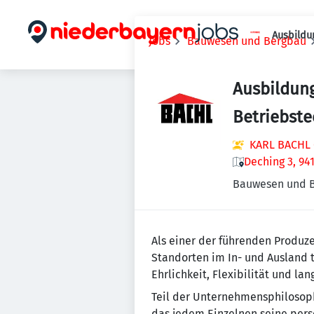
Ausbildu
Jobs
Bauwesen und Bergbau
Ausbildung
Betriebste
KARL BACHL
Deching 3, 94
Bauwesen und 
Als einer der führenden Produz
Standorten im In- und Ausland t
Ehrlichkeit, Flexibilität und l
Teil der Unternehmensphilosophi
das jedem Einzelnen seine pers