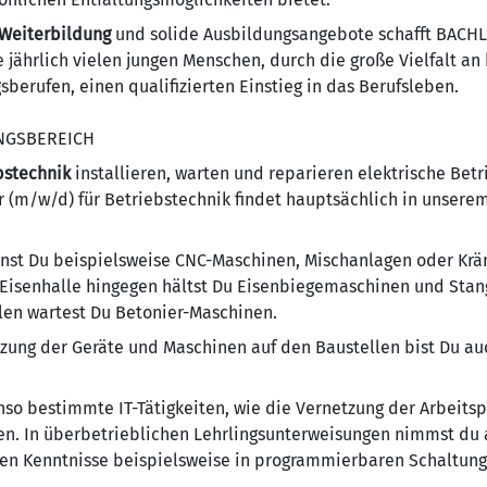
 Weiterbildung
und solide Ausbildungsangebote schafft BACHL 
jährlich vielen jungen Menschen, durch die große Vielfalt a
erufen, einen qualifizierten Einstieg in das Berufsleben.
NGSBEREICH
bstechnik
installieren, warten und reparieren elektrische Bet
r (m/w/d) für Betriebstechnik findet hauptsächlich in unsere
ernst Du beispielsweise CNC-Maschinen, Mischanlagen oder Krä
r Eisenhalle hingegen hältst Du Eisenbiegemaschinen und St
llen wartest Du Betonier-Maschinen.
zung der Geräte und Maschinen auf den Baustellen bist Du a
o bestimmte IT-Tätigkeiten, wie die Vernetzung der Arbeitspl
. In überbetrieblichen Lehrlingsunterweisungen nimmst du an
en Kenntnisse beispielsweise in programmierbaren Schaltung