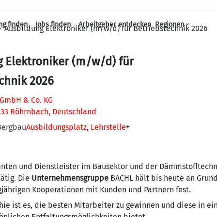
ng finden
Jobs finden
Arbeitgeber entdecken
Regionen
Ausbildung Elektroniker (m/w/d) für Betriebstechnik 2026
Haupt-Navigation
 Elektroniker (m/w/d) für
chnik 2026
 GmbH & Co. KG
133 Röhrnbach, Deutschland
Bergbau
Ausbildungsplatz, Lehrstelle
+
enten und Dienstleister im Bausektor und der Dämmstofftechn
ätig. Die
Unternehmensgruppe
BACHL hält bis heute an Grun
angjährigen Kooperationen mit Kunden und Partnern fest.
e ist es, die besten Mitarbeiter zu gewinnen und diese in ei
önlichen Entfaltungsmöglichkeiten bietet.