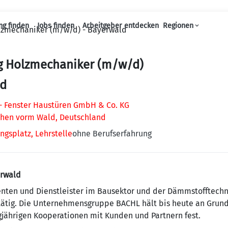
ng finden
Jobs finden
Arbeitgeber entdecken
Regionen
lzmechaniker (m/w/d) - Bayerwald
Haupt-Navigation
g Holzmechaniker (m/w/d)
ld
 Fenster Haustüren GmbH & Co. KG
chen vorm Wald, Deutschland
ngsplatz, Lehrstelle
ohne Berufserfahrung
erwald
enten und Dienstleister im Bausektor und der Dämmstofftechn
tätig. Die Unternehmensgruppe BACHL hält bis heute an Grund
angjährigen Kooperationen mit Kunden und Partnern fest.