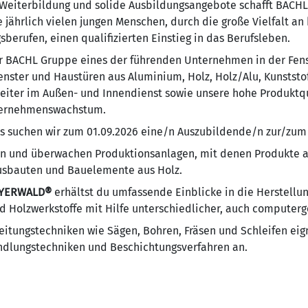
 Weiterbildung und solide Ausbildungs­­angebote schafft BACH
jährlich vielen jungen Menschen, durch die große Vielfalt an
­berufen, einen qualifizierten Einstieg in das Berufsleben.
der BACHL Gruppe eines der führenden Unternehmen in der Fen
ster und Haustüren aus Aluminium, Holz, Holz/Alu, Kunststof
eiter im Außen- und Innendienst sowie unsere hohe Produktqu
nternehmenswachstum.
ms suchen wir zum 01.09.2026 eine/n Auszubildende/n zur/zu
n und überwachen Produktionsanlagen, mit denen Produkte aus
usbauten und Bauelemente aus Holz.
YERWALD®
erhältst du umfassende Einblicke in die Herstellu
d Holzwerkstoffe mit Hilfe unterschiedlicher, auch computerg
tungstechniken wie Sägen, Bohren, Fräsen und Schleifen eig
ndlungstechniken und Beschichtungsverfahren an.