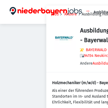
Ausbildu
Jobs
Andere
Ausbildung Ho
Ausbildun
- Bayerwa
BAYERWALD -
94154 Neukir
Andere
Ausbildu
Holzmechaniker (m/w/d) - Bay
Als einer der führenden Produz
Standorten im In- und Ausland 
Ehrlichkeit, Flexibilität und l