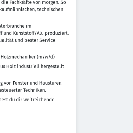
L die Fachkräfte von morgen. So
 kauf­männischen, technischen
sterbranche im
f und Kunststoff/Alu produziert.
alität und bester Service
m Holzmechaniker (m/w/d)
 Holz industriell hergestellt
ng von Fenster und Haustüren.
esteuerter Techniken.
nest du dir weitreichende