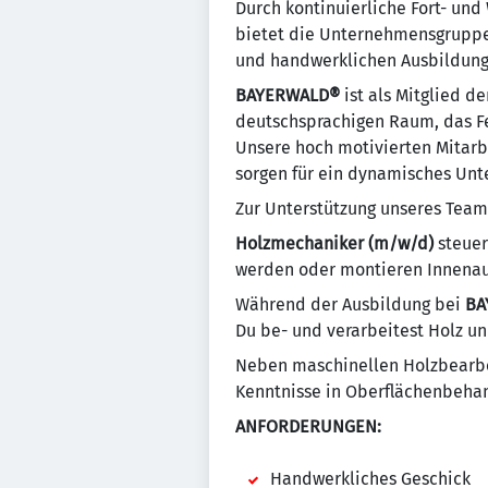
Durch kontinuierliche Fort- und
bietet die Unternehmens­gruppe 
und handwerk­lichen Ausbildungs­
BAYERWALD®
ist als Mitglied 
deutschsprachigen Raum, das Fen
Unsere hoch motivierten Mitarb
sorgen für ein dynamisches U
Zur Unterstützung unseres Tea
Holzmechaniker (m/w/d)
steuer
werden oder montieren Innena
Während der Ausbildung bei
BA
Du be- und verarbeitest Holz un
Neben maschinellen Holzbearbei
Kenntnisse in Oberflächenbeha
ANFORDERUNGEN:
Handwerkliches Geschick