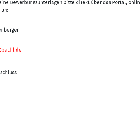
eine Bewerbungsunterlagen bitte direkt über das Portal, onli
 an:
enberger
@bachl.de
bschluss