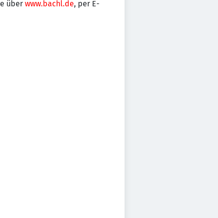
ne über
www.bachl.de
, per E-