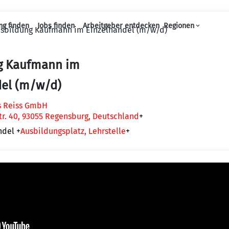
ng finden
Jobs finden
Arbeitgeber entdecken
Regionen
sbildung Kaufmann im Einzelhandel (m/w/d)
Haupt-Navigation
g Kaufmann im
del (m/w/d)
s Reiss GmbH
tr. 40, 93055 Regensburg, Deutschland
+
ndel
+
Ausbildungsplatz, Lehrstelle
+