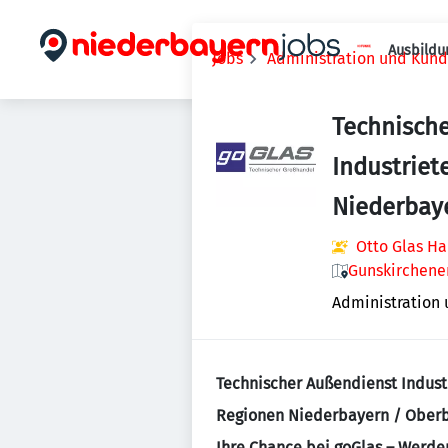
Ausbildu
Jobs
Administration und Kun
Technisch
Industriet
Niederbay
Otto Glas H
Gunskirchener
Administration
Technischer Außendienst Indust
Regionen Niederbayern / Ober
Ihre Chance bei goGlas – Werden 