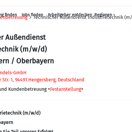
ng finden
Jobs finden
Arbeitgeber entdecken
Regionen
denbetreuung
Technischer Außendienst Industrietechnik (
Haupt-Navigation
er Außendienst
echnik (m/w/d)
ern / Oberbayern
andels-GmbH
 Str. 1, 94491 Hengersberg, Deutschland
 und Kundenbetreuung
+
Festanstellung
+
rietechnik (m/w/d)
bayern
Sie Teil unseres Erfolgs!