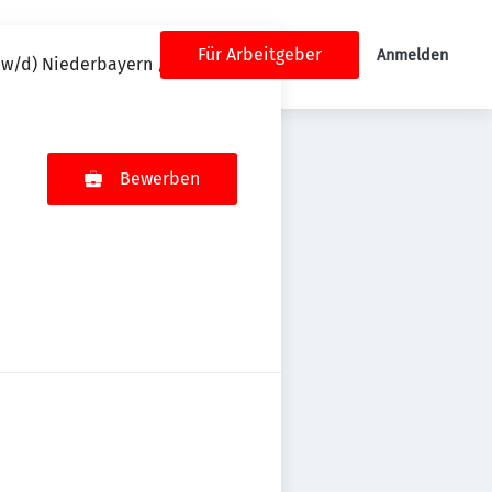
Für Arbeitgeber
Anmelden
m/w/d) Niederbayern / Oberbayern
Bewerben