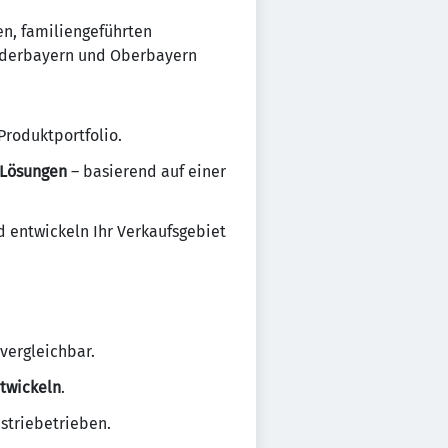
hen, familiengeführten
iederbayern und Oberbayern
Produktportfolio.
 Lösungen
– basierend auf einer
d entwickeln Ihr Verkaufsgebiet
vergleichbar.
ntwickeln
.
striebetrieben.