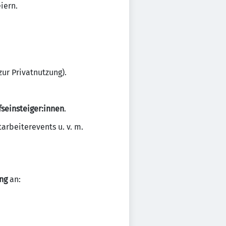
iern.
ur Privatnutzung).
fseinsteiger:innen
.
arbeiterevents u. v. m.
ung
an: