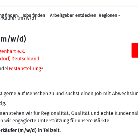
ng finden
Jobs finden
Arbeitgeber entdecken
Regionen
rkäufer (m/w/d)
Haupt-Navigation
 (m/w/d)
enhart e.K.
dorf, Deutschland
ndel
Festanstellung
+
st gerne auf Menschen zu und suchst einen Job mit Abwechslu
ig.
men stehen wir für Regionalität, Qualität und echte Kundenn
en wir engagierte Unterstützung für unsere Märkte.
rkäufer (m/w/d) in Teilzeit.