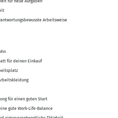
heit für neue Aufgaben
eit
erantwortungsbewusste Arbeitsweise
ohn
att für deinen Einkauf
eitsplatz
rbeitskleidung
tung für einen guten Start
eine gute Work-Life-Balance
d eigenverantwortliche Tätigkeit