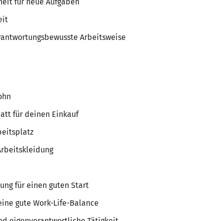
heit für neue Aufgaben
eit
erantwortungsbewusste Arbeitsweise
ohn
att für deinen Einkauf
eitsplatz
rbeitskleidung
tung für einen guten Start
eine gute Work-Life-Balance
d eigenverantwortliche Tätigkeit