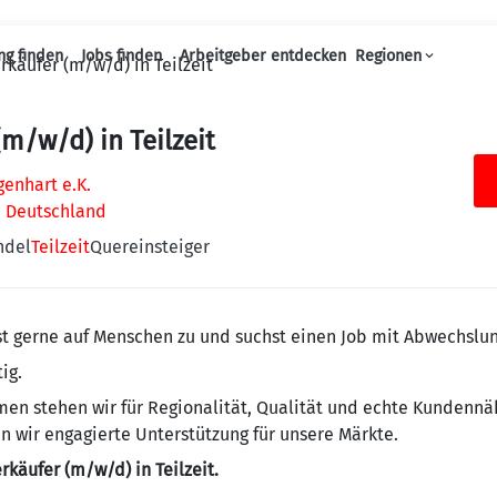
ng finden
Jobs finden
Arbeitgeber entdecken
Regionen
rkäufer (m/w/d) in Teilzeit
Haupt-Navigation
(m/w/d) in Teilzeit
enhart e.K.
, Deutschland
ndel
Teilzeit
Quereinsteiger
st gerne auf Menschen zu und suchst einen Job mit Abwechslu
ig.
men stehen wir für Regionalität, Qualität und echte Kundenn
en wir engagierte Unterstützung für unsere Märkte.
rkäufer (m/w/d) in Teilzeit.