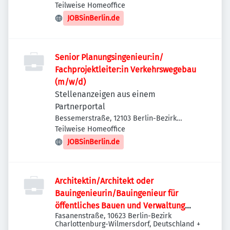
Teilweise Homeoffice
JOBSinBerlin.de
Senior Planungsingenieur:in/
Fachprojektleiter:in Verkehrswegebau
(m/w/d)
Stellenanzeigen aus einem
Partnerportal
Bessemerstraße, 12103 Berlin-Bezirk
Tempelhof-Schöneberg, Deutschland
Teilweise Homeoffice
JOBSinBerlin.de
Architektin/Architekt oder
Bauingenieurin/Bauingenieur für
öffentliches Bauen und Verwaltung
Fasanenstraße, 10623 Berlin-Bezirk
(w/m/d)
Charlottenburg-Wilmersdorf, Deutschland
+