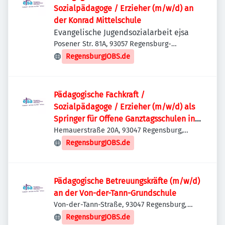
Sozialpädagoge / Erzieher (m/w/d) an
der Konrad Mittelschule
Evangelische Jugendsozialarbeit ejsa
Posener Str. 81A, 93057 Regensburg-
Konradsiedlung-Wutzlhofen, Deutschland
RegensburgJOBS.de
Pädagogische Fachkraft /
Sozialpädagoge / Erzieher (m/w/d) als
Springer für Offene Ganztagsschulen in
Regensburg
Hemauerstraße 20A, 93047 Regensburg,
Deutschland
RegensburgJOBS.de
Pädagogische Betreuungskräfte (m/w/d)
an der Von-der-Tann-Grundschule
Von-der-Tann-Straße, 93047 Regensburg,
Deutschland
RegensburgJOBS.de