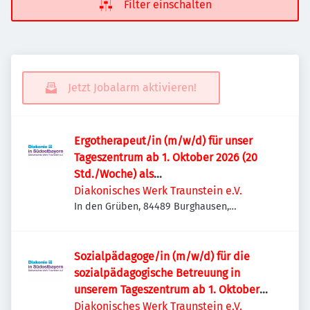
Filter einschalten
Jetzt Jobalarm aktivieren!
Ergotherapeut/in (m/w/d) für unser
Tageszentrum ab 1. Oktober 2026 (20
Std./Woche) als
Schwangerschaftsvertretung –
Diakonisches Werk Traunstein e.V.
Burghausen
In den Grüben, 84489 Burghausen,
Deutschland
Sozialpädagoge/in (m/w/d) für die
sozialpädagogische Betreuung in
unserem Tageszentrum ab 1. Oktober
2026 (20 Std./Woche) – Burghausen
Diakonisches Werk Traunstein e.V.