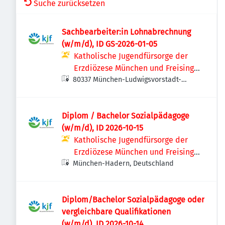
Suche zurücksetzen
Sachbearbeiter:in Lohnabrechnung
(w/m/d), ID GS-2026-01-05
Katholische Jugendfürsorge der
Erzdiözese München und Freising
80337 München-Ludwigsvorstadt-
e.V.
Isarvorstadt, Deutschland
Diplom / Bachelor Sozialpädagoge
(w/m/d), ID 2026-10-15
Katholische Jugendfürsorge der
Erzdiözese München und Freising
München-Hadern, Deutschland
e.V.
Diplom/Bachelor Sozialpädagoge oder
vergleichbare Qualifikationen
(w/m/d), ID 2026-10-14