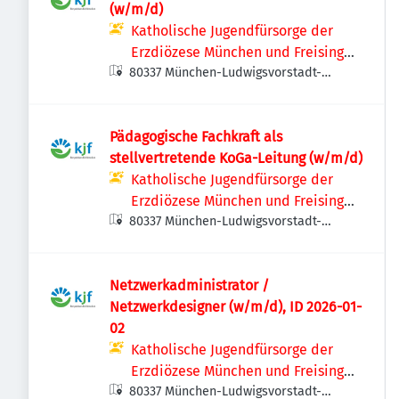
(w/m/d)
Katholische Jugendfürsorge der
Erzdiözese München und Freising
80337 München-Ludwigsvorstadt-
e.V.
Isarvorstadt, Deutschland
Pädagogische Fachkraft als
stellvertretende KoGa-Leitung (w/m/d)
Katholische Jugendfürsorge der
Erzdiözese München und Freising
80337 München-Ludwigsvorstadt-
e.V.
Isarvorstadt, Deutschland
Netzwerkadministrator /
Netzwerkdesigner (w/m/d), ID 2026-01-
02
Katholische Jugendfürsorge der
Erzdiözese München und Freising
80337 München-Ludwigsvorstadt-
e.V.