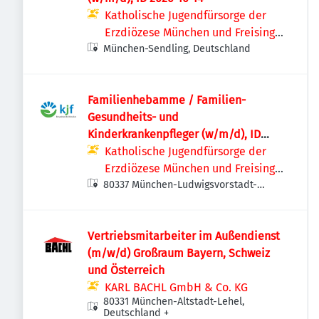
Katholische Jugendfürsorge der
Erzdiözese München und Freising
München-Sendling, Deutschland
e.V.
Familienhebamme / Familien-
Gesundheits- und
Kinderkrankenpfleger (w/m/d), ID
2026-10-13
Katholische Jugendfürsorge der
Erzdiözese München und Freising
80337 München-Ludwigsvorstadt-
e.V.
Isarvorstadt, Deutschland
Vertriebsmitarbeiter im Außendienst
(m/w/d) Großraum Bayern, Schweiz
und Österreich
KARL BACHL GmbH & Co. KG
80331 München-Altstadt-Lehel,
Deutschland
+