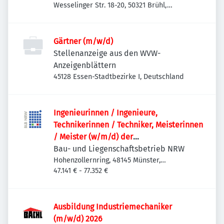
Wesselinger Str. 18-20, 50321 Brühl,
Deutschland
Gärtner (m/w/d)
Stellenanzeige aus den WVW-
Anzeigenblättern
45128 Essen-Stadtbezirke I, Deutschland
Ingenieurinnen / Ingenieure,
Technikerinnen / Techniker, Meisterinnen
/ Meister (w/m/d) der
Versorgungstechnik / Technischen
Bau- und Liegenschaftsbetrieb NRW
Gebäudeausrüstung als
Hohenzollernring, 48145 Münster,
Deutschland
47.141 € - 77.352 €
Projektteammitglied
Ausbildung Industriemechaniker
(m/w/d) 2026