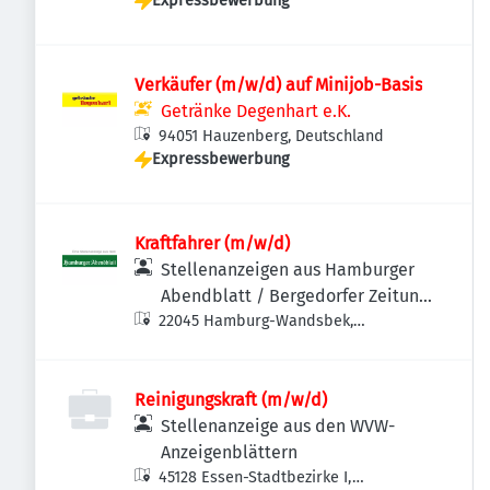
Expressbewerbung
Verkäufer (m/w/d) auf Minijob-Basis
Getränke Degenhart e.K.
94051 Hauzenberg, Deutschland
Expressbewerbung
Kraftfahrer (m/w/d)
Stellenanzeigen aus Hamburger
Abendblatt / Bergedorfer Zeitung
22045 Hamburg-Wandsbek,
/ Hamburger Wochenblatt /
Deutschland
Niendorfer Wochenblatt
Reinigungskraft (m/w/d)
Stellenanzeige aus den WVW-
Anzeigenblättern
45128 Essen-Stadtbezirke I,