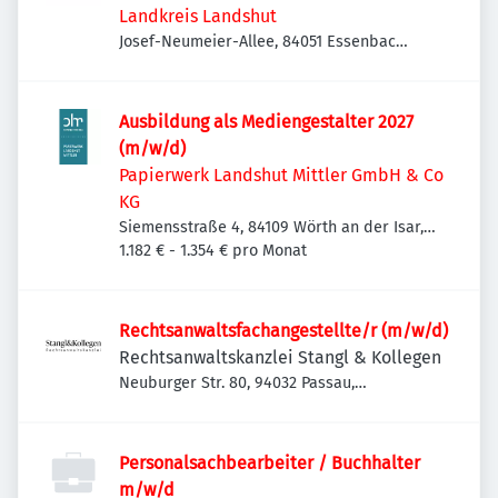
Landkreis Landshut
Josef-Neumeier-Allee, 84051 Essenbach,
Deutschland
Ausbildung als Mediengestalter 2027
(m/w/d)
Papierwerk Landshut Mittler GmbH & Co
KG
Siemensstraße 4, 84109 Wörth an der Isar,
Deutschland
1.182 € - 1.354 € pro Monat
Rechtsanwaltsfachangestellte/r (m/w/d)
Rechtsanwaltskanzlei Stangl & Kollegen
Neuburger Str. 80, 94032 Passau,
Deutschland
Personalsachbearbeiter / Buchhalter
m/w/d