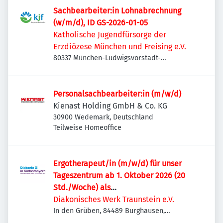
Sachbearbeiter:in Lohnabrechnung
(w/m/d), ID GS-2026-01-05
Katholische Jugendfürsorge der
Erzdiözese München und Freising e.V.
80337 München-Ludwigsvorstadt-
Isarvorstadt, Deutschland
Personalsachbearbeiter:in (m/w/d)
Kienast Holding GmbH & Co. KG
30900 Wedemark, Deutschland
Teilweise Homeoffice
Ergotherapeut/in (m/w/d) für unser
Tageszentrum ab 1. Oktober 2026 (20
Std./Woche) als
Schwangerschaftsvertretung –
Diakonisches Werk Traunstein e.V.
Burghausen
In den Grüben, 84489 Burghausen,
Deutschland