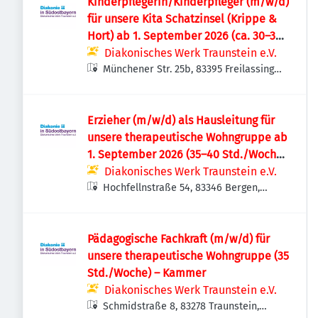
Kinderpflegerin/Kinderpfleger (m/w/d)
für unsere Kita Schatzinsel (Krippe &
Hort) ab 1. September 2026 (ca. 30–35
Std./Woche) – Freilassing
Diakonisches Werk Traunstein e.V.
Münchener Str. 25b, 83395 Freilassing,
Deutschland
Erzieher (m/w/d) als Hausleitung für
unsere therapeutische Wohngruppe ab
1. September 2026 (35–40 Std./Woche)
– Bergen/Chiemgau
Diakonisches Werk Traunstein e.V.
Hochfellnstraße 54, 83346 Bergen,
Deutschland
Pädagogische Fachkraft (m/w/d) für
unsere therapeutische Wohngruppe (35
Std./Woche) – Kammer
Diakonisches Werk Traunstein e.V.
Schmidstraße 8, 83278 Traunstein,