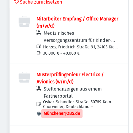
Suche zurücksetzen
Mitarbeiter Empfang / Office Manager
(m/w/d)
Medizinisches
Versorgungszentrum für Kinder-
Herzog-Friedrich-Straße 91, 24103 Kiel,
und Jugendpsychiatrie und -
Deutschland
30.000 € - 40.000 €
psychotherapie Kiel
Musterprüfingenieur Electrics /
Avionics (w/m/d)
Stellenanzeigen aus einem
Partnerportal
Oskar-Schindler-Straße, 50769 Köln-
Chorweiler, Deutschland
+
MünchenerJOBS.de