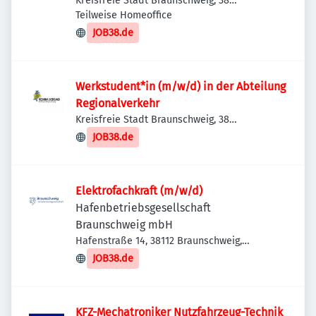
Kreisfreie Stadt Braunschweig, 38
Braunschweig, Deutschland
Teilweise Homeoffice
JOB38.de
Werkstudent*in (m/w/d) in der Abteilung
Regionalverkehr
Kreisfreie Stadt Braunschweig, 38
Braunschweig, Deutschland
JOB38.de
Elektrofachkraft (m/w/d)
Hafenbetriebsgesellschaft
Braunschweig mbH
Hafenstraße 14, 38112 Braunschweig,
Deutschland
JOB38.de
KFZ-Mechatroniker Nutzfahrzeug-Technik