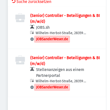
Suche zurücksetzen
(Senior) Controller - Beteiligungen & BI
(m/w/d)
JOBS.sh
Wilhelm-Herbst-Straße, 28359
Bremen-Horn-Lehe, Deutschland
JOBSanderWeser.de
(Senior) Controller - Beteiligungen & BI
(m/w/d)
Stellenanzeigen aus einem
Partnerportal
Wilhelm-Herbst-Straße, 28359
Bremen-Horn-Lehe, Deutschland
JOBSanderWeser.de