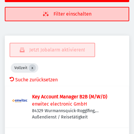
Filter einschalten
Jetzt Jobalarm aktivieren!
Vollzeit
Suche zurücksetzen
Key Account Manager B2B (M/W/D)
enwitec electronic GmbH
84329 Wurmannsquick-Rogglfing,
Deutschland
Außendienst / Reisetätigkeit