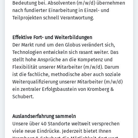
Bedeutung bei. Absolventen (m/w/d) übernehmen
nach fun­dier­ter Ein­arbei­tung in Einzel- und
Teilprojekten schnell Verantwortung.
Effektive Fort- und Weiterbildungen
Der Markt rund um den Globus verändert sich,
Technologien entwickeln sich rasant weiter. Das
stellt hohe An­sprüche an die Kompe­tenz und
Flexi­bilität unserer Mitar­beiter (m/w/d). Darum
ist die fach­liche, metho­dische aber auch soziale
Weiterqualifizierung unserer Mitar­beiter (m/w/d)
ein zentraler Erfolgsbaustein von Kromberg &
Schubert.
Auslandserfahrung sammeln
Unsere über 40 Stand­orte weltweit ver­spre­chen
viele neue Ein­drücke. Jeder­zeit bietet Ihnen