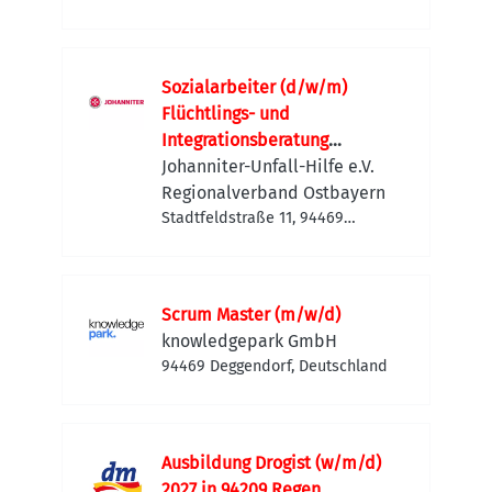
Sozialarbeiter (d/w/m)
Flüchtlings- und
Integrationsberatung
Deggendorf
Johanniter-Unfall-Hilfe e.V.
Regionalverband Ostbayern
Stadtfeldstraße 11, 94469
Deggendorf, Deutschland
Scrum Master (m/w/d)
knowledgepark GmbH
94469 Deggendorf, Deutschland
Ausbildung Drogist (w/m/d)
2027 in 94209 Regen