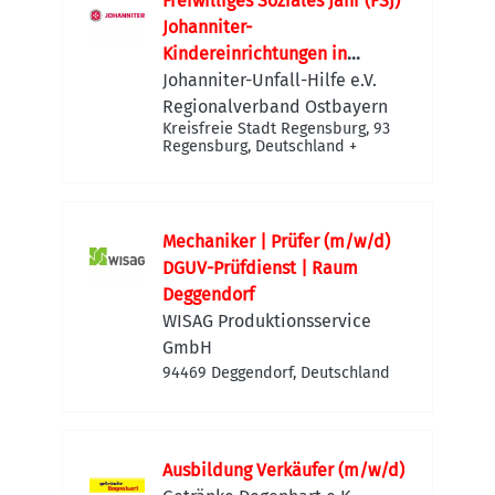
Freiwilliges Soziales Jahr (FSJ)
Johanniter-
Kindereinrichtungen in
Ostbayern (ab 01.09.2026)
Johanniter-Unfall-Hilfe e.V.
Regionalverband Ostbayern
Kreisfreie Stadt Regensburg, 93
Regensburg, Deutschland
+
Mechaniker | Prüfer (m/w/d)
DGUV-Prüfdienst | Raum
Deggendorf
WISAG Produktionsservice
GmbH
94469 Deggendorf, Deutschland
Ausbildung Verkäufer (m/w/d)