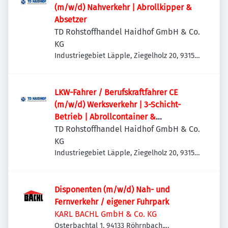
(m/w/d) Nahverkehr | Abrollkipper &
Absetzer
TD Rohstoffhandel Haidhof GmbH & Co.
KG
Industriegebiet Läpple, Ziegelholz 20, 93158
Teublitz-Maxhütte, Deutschland
LKW-Fahrer / Berufskraftfahrer CE
(m/w/d) Werksverkehr | 3-Schicht-
Betrieb | Abrollcontainer &
Absetzmulden
TD Rohstoffhandel Haidhof GmbH & Co.
KG
Industriegebiet Läpple, Ziegelholz 20, 93158
Teublitz-Maxhütte, Deutschland
Disponenten (m/w/d) Nah- und
Fernverkehr / eigener Fuhrpark
KARL BACHL GmbH & Co. KG
Osterbachtal 1, 94133 Röhrnbach,